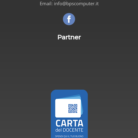
Email:
info@bpscomputer.it
Seguici su Facebook!
Partner
Carta de