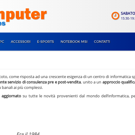
SABATO
15:30-19
PC
ACCESSORI
E-SPORTS
NOTEBOOK MSI
CONTATTI
to, come risposta ad una crescente esigenza di un centro di informatica sp
ente servizio di consulenza pre e post-vendita
, unito a un
approccio qualifica
 banali ai più complessi.
 aggiornato
su tutte le novità provenienti dal mondo dell’informatica, pe
Era il 1984.