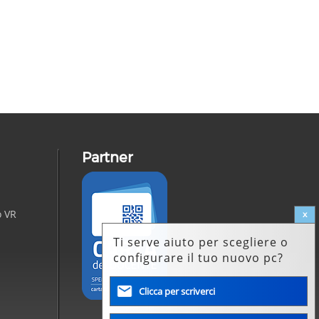
Partner
Carta del Docente
o
VR
x
Ti serve aiuto per scegliere o
configurare il tuo nuovo pc?
Clicca per scriverci