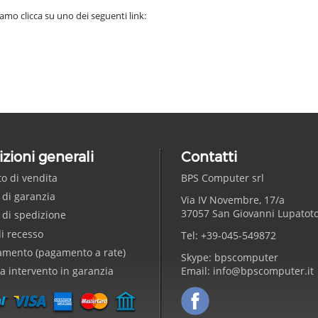
amo clicca su uno dei seguenti link:
zioni generali
Contatti
to di vendita
BPS Computer
srl
 di garanzia
Via IV Novembre, 17/a
37057
San Giovanni Lupatot
 di spedizione
di recesso
Tel:
+39-045-549872
amento (pagamento a rate)
Skype:
bpscomputer
ta intervento in garanzia
Email:
info@bpscomputer.it
Seguici su Facebook!