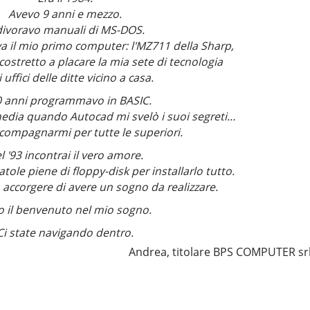
Avevo 9 anni e mezzo.
divoravo manuali di MS-DOS.
va il mio primo computer: l'MZ711 della Sharp,
 costretto a placare la mia sete di tecnologia
 uffici delle ditte vicino a casa.
0 anni programmavo in BASIC.
edia quando Autocad mi svelò i suoi segreti…
compagnarmi per tutte le superiori.
l '93 incontrai il vero amore.
tole piene di floppy-disk per installarlo tutto.
 accorgere di avere un sogno da realizzare.
o il benvenuto nel mio sogno.
Ci state navigando dentro.
Andrea, titolare BPS COMPUTER sr