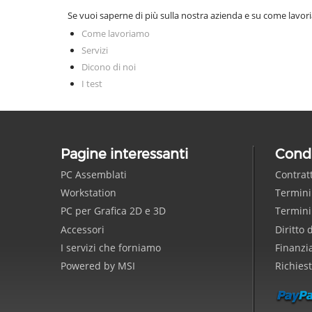
Se vuoi saperne di più sulla nostra azienda e su come lavori
Come lavoriamo
Servizi
Dicono di noi
I test
Pagine interessanti
Condi
PC Assemblati
Contrat
Workstation
Termini
PC per Grafica 2D e 3D
Termini
Accessori
Diritto 
I servizi che forniamo
Finanzi
Powered by MSI
Richies