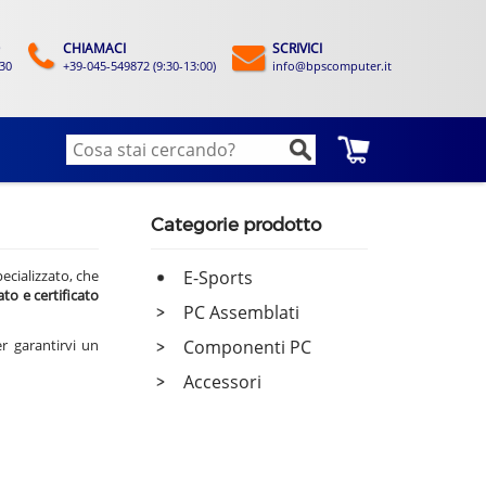
CHIAMACI
SCRIVICI
:30
+39-045-549872 (9:30-13:00)
info@bpscomputer.it
Categorie prodotto
ecializzato, che
E-Sports
to e certificato
PC Assemblati
-
r garantirvi un
Componenti PC
-
Accessori
-