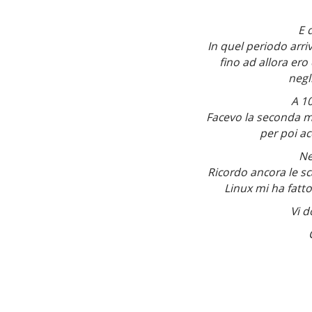
E 
In quel periodo arri
fino ad allora ero
negli
A 1
Facevo la seconda m
per poi ac
Ne
Ricordo ancora le sca
Linux mi ha fatto
Vi d