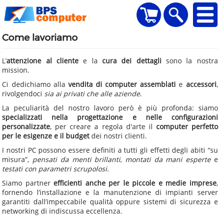
home
Visualizza il carr
Ricerca
Come lavoriamo
L’
attenzione al cliente
e la
cura dei dettagli
sono la nostra
mission.
Ci dedichiamo alla
vendita di computer assemblati
e
accessori
,
rivolgendoci
sia ai privati che alle aziende
.
La peculiarità del nostro lavoro però è più profonda: siamo
specializzati nella progettazione e nelle configurazioni
personalizzate
, per creare a regola d'arte il
computer perfetto
per le esigenze e il budget
dei nostri clienti.
I nostri PC possono essere definiti a tutti gli effetti degli abiti “su
misura”,
pensati da menti brillanti
,
montati da mani esperte
e
testati con parametri scrupolosi
.
Siamo partner
efficienti anche per le piccole e medie imprese
,
fornendo l’installazione e la manutenzione di impianti server
garantiti dall’impeccabile qualità oppure sistemi di sicurezza e
networking di indiscussa eccellenza.