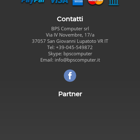
Contatti
BPS Computer
srl
Via IV Novembre, 17/a
37057
San Giovanni Lupatoto
VR
IT
Tel:
+39-045-549872
Skype:
bpscomputer
Email:
info@bpscomputer.it
Seguici su Facebook!
Partner
Carta de