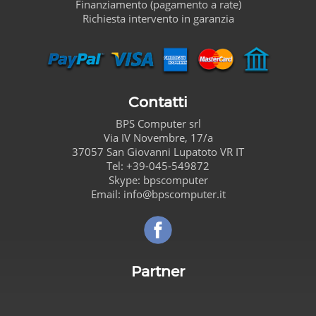
Finanziamento (pagamento a rate)
Richiesta intervento in garanzia
Contatti
BPS Computer
srl
Via IV Novembre, 17/a
37057
San Giovanni Lupatoto
VR
IT
Tel:
+39-045-549872
Skype:
bpscomputer
Email:
info@bpscomputer.it
Seguici su Facebook!
Partner
Carta de