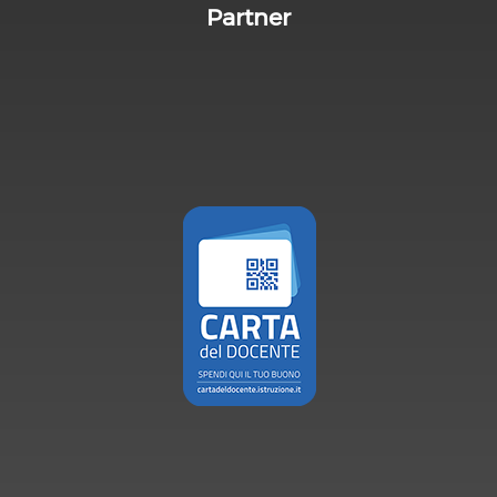
Partner
Carta de