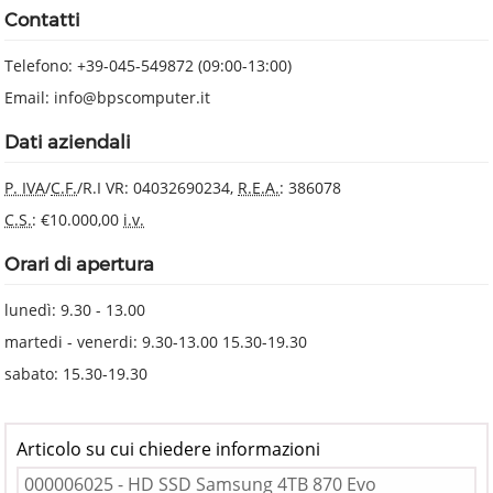
Contatti
Telefono: +39-045-549872 (09:00-13:00)
Email: info@bpscomputer.it
Dati aziendali
P. IVA
/
C.F.
/R.I VR: 04032690234,
R.E.A.
: 386078
C.S.
: €10.000,00
i.v.
Orari di apertura
lunedì: 9.30 - 13.00
martedi - venerdi: 9.30-13.00 15.30-19.30
sabato: 15.30-19.30
Articolo su cui chiedere informazioni