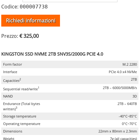
Codice:
000007738
Richiedi informazioni
Prezzo:
€ 325,00
KINGSTON SSD NVME 2TB SNV3S/2000G PCIE 4.0
Form factor
M.2 2280
Interface
PCIe 4.0 x4 NVMe
2TB
2
Capacities
2TB – 6000/5000MB/s
1
Sequential read/write
NAND
3D
Endurance (Total bytes
2TB – 640TB
3
written)
Storage temperature
-40°C~85°C
Operating temperature
0°C~70°C
Dimensions
22mm x 80mm x 2.3mm
Weight
7g (all capacities)