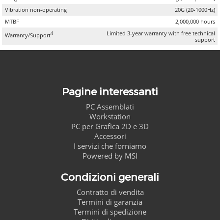
Vibration non-operating
20G (20-1000Hz)
MTBF
2,000,000 hours
Limited 3-year warranty with free technical
4
Warranty/Support
support
Pagine interessanti
PC Assemblati
Workstation
PC per Grafica 2D e 3D
Accessori
I servizi che forniamo
Powered by MSI
Condizioni generali
Contratto di vendita
Termini di garanzia
Termini di spedizione