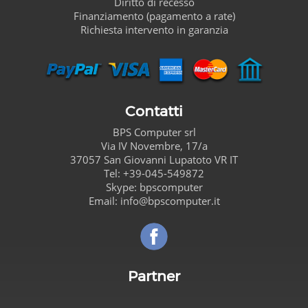
Diritto di recesso
Finanziamento (pagamento a rate)
Richiesta intervento in garanzia
Contatti
BPS Computer
srl
Via IV Novembre, 17/a
37057
San Giovanni Lupatoto
VR
IT
Tel:
+39-045-549872
Skype:
bpscomputer
Email:
info@bpscomputer.it
Seguici su Facebook!
Partner
Carta de