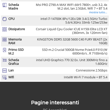
Scheda
Msi PRO Z790-A MAX WIFI ddr5 7800+, usb 3.2, 4x
Madre
M.2 slot, lan 2.5Gbit, Wifi 7 + BT 5.4
mostra tutto…
CPU
intel i7-14700K 8Pc/12Ec/28t 3.4/2.5GHz Turbo
5.6/4.3GHz 33mb 125w/253w
Dissipatore
Corsair Liquid Cpu Cooler iCUE H150i Elite LCD XT
(360mm, 3x 120mm fan)
Memoria
KINGSTON DDR5 32GB 5600 C40 FURY BEAST (2x
RAM
16GB)
Primo SSD
SSD m.2 Crucial 500GB Nvme Pcie4.0 P310 (W
M.2
6000mb/s , R 7100mb/s)
Scheda
intel UHD Graphics 770 32 Ex. Unit 300MHz fino a
Grafica
1.60GHz
Lan
Connessione 2.5Gbps
Wifi
Intel® Wi-Fi 7 module + BT 5.4
Pagine interessanti
PC Assemblati