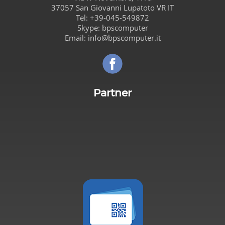
37057
San Giovanni Lupatoto
VR
IT
Tel:
+39-045-549872
Skype:
bpscomputer
Email:
info@bpscomputer.it
Seguici su Facebook!
Partner
Carta de