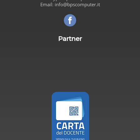
Email:
info@bpscomputer.it
Seguici su Facebook!
Partner
Carta de