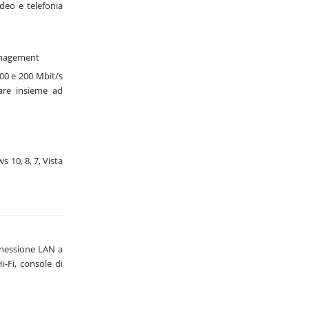
ideo e telefonia
Management
500 e 200 Mbit/s
are insieme ad
 10, 8, 7, Vista
nnessione LAN a
i-Fi, console di