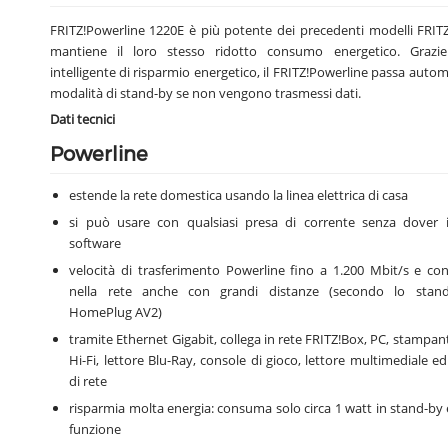
FRITZ!Powerline 1220E è più potente dei precedenti modelli FRIT
mantiene il loro stesso ridotto consumo energetico. Grazie
intelligente di risparmio energetico, il FRITZ!Powerline passa auto
modalità di stand-by se non vengono trasmessi dati.
Dati tecnici
Powerline
estende la rete domestica usando la linea elettrica di casa
si può usare con qualsiasi presa di corrente senza dover i
software
velocità di trasferimento Powerline fino a 1.200 Mbit/s e conn
nella rete anche con grandi distanze (secondo lo stand
HomePlug AV2)
tramite Ethernet Gigabit, collega in rete FRITZ!Box, PC, stampan
Hi-Fi, lettore Blu-Ray, console di gioco, lettore multimediale ed 
di rete
risparmia molta energia: consuma solo circa 1 watt in stand-by e
funzione