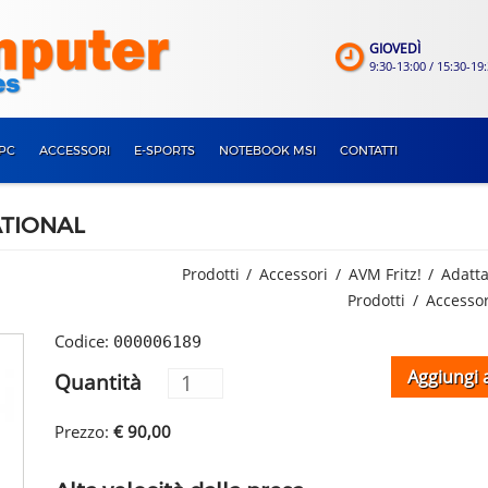
GIOVEDÌ
9:30-13:00 / 15:30-19
PC
ACCESSORI
E-SPORTS
NOTEBOOK MSI
CONTATTI
ATIONAL
Prodotti
Accessori
AVM Fritz!
Adatta
Prodotti
Accessor
Codice:
000006189
Aggiungi a
Quantità
Prezzo:
€ 90,00