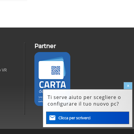
Partner
Carta del Docente
o
VR
x
Ti serve aiuto per scegliere o
configurare il tuo nuovo pc?
Clicca per scriverci