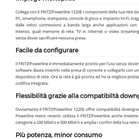
Collega con il FRITZ!Powerline 1220E i componenti della tua rete do
PC, smartphone, stampante, console di gioco e impianto Hi-Fi, tra
dalle veloci connessioni a banda larga anche applicazioni con t
intenso, quali memorie di rete, TV in Internet o video streaming
senza dover sacrificare nessuna presa.
Facile da configurare
Il FRITZ!Powerline è immediatamente pronto per l'uso senza dover 
software. Basta inserirlo nella presa di corrente e collegarlo con 
dispositivo di rete. Ora la rete è già pronta ed ha la migliore protez
codifica integrata.
Flessibilità grazie alla compatibiltà dow
Ovviamente il FRITZ!Powerline 1220E offre compatibilità downgra
Powerline meno recenti: utilizza il FRITZ!Powerline anche insieme
categorie a 200 Mbit/s e 500 Mbit/s e amplia i confini della tua rete
Più potenza, minor consumo