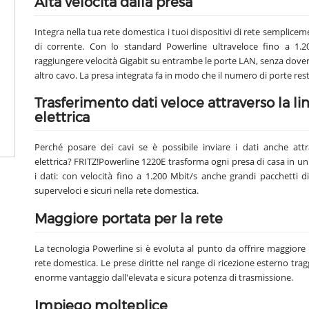
Alta velocità dalla presa
Integra nella tua rete domestica i tuoi dispositivi di rete semplicem
di corrente. Con lo standard Powerline ultraveloce fino a 1.2
raggiungere velocità Gigabit su entrambe le porte LAN, senza dove
altro cavo. La presa integrata fa in modo che il numero di porte resti
Trasferimento dati veloce attraverso la li
elettrica
Perché posare dei cavi se è possibile inviare i dati anche attr
elettrica? FRITZ!Powerline 1220E trasforma ogni presa di casa in u
i dati: con velocità fino a 1.200 Mbit/s anche grandi pacchetti d
superveloci e sicuri nella rete domestica.
Maggiore portata per la rete
La tecnologia Powerline si è evoluta al punto da offrire maggiore
rete domestica. Le prese diritte nel range di ricezione esterno tr
enorme vantaggio dall'elevata e sicura potenza di trasmissione.
Impiego molteplice