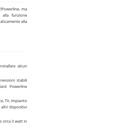
Z!Powerline, ma
 alla funzione
maticamente alla
nstallare alcun
essioni stabili
ard Powerline
te, TV, impianto
altri dispositivi
 circa 3 watt in