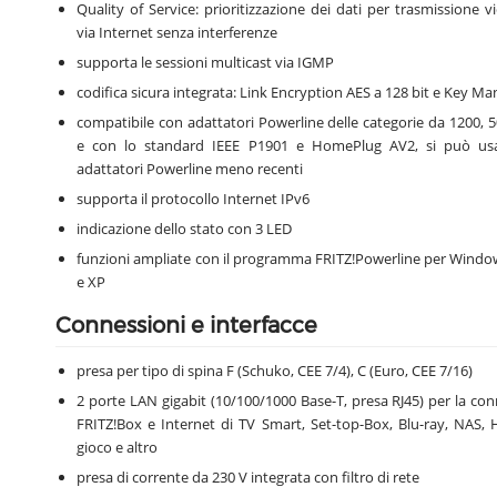
Quality of Service: prioritizzazione dei dati per trasmissione v
via Internet senza interferenze
supporta le sessioni multicast via IGMP
codifica sicura integrata: Link Encryption AES a 128 bit e Key 
compatibile con adattatori Powerline delle categorie da 1200, 
e con lo standard IEEE P1901 e HomePlug AV2, si può us
adattatori Powerline meno recenti
supporta il protocollo Internet IPv6
indicazione dello stato con 3 LED
funzioni ampliate con il programma FRITZ!Powerline per Windows
e XP
Connessioni e interfacce
presa per tipo di spina F (Schuko, CEE 7/4), C (Euro, CEE 7/16)
2 porte LAN gigabit (10/100/1000 Base-T, presa RJ45) per la co
FRITZ!Box e Internet di TV Smart, Set-top-Box, Blu-ray, NAS, H
gioco e altro
presa di corrente da 230 V integrata con filtro di rete