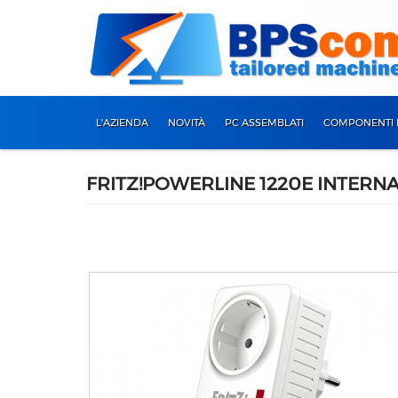
L'AZIENDA
NOVITÀ
PC ASSEMBLATI
COMPONENTI 
FRITZ!POWERLINE 1220E INTERN