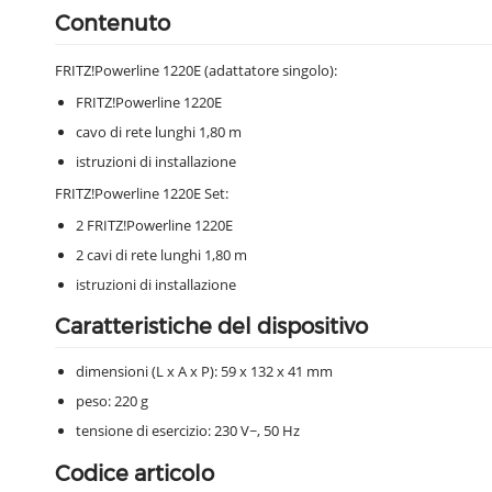
Contenuto
FRITZ!Powerline 1220E (adattatore singolo):
FRITZ!Powerline 1220E
cavo di rete lunghi 1,80 m
istruzioni di installazione
FRITZ!Powerline 1220E Set:
2 FRITZ!Powerline 1220E
2 cavi di rete lunghi 1,80 m
istruzioni di installazione
Caratteristiche del dispositivo
dimensioni (L x A x P): 59 x 132 x 41 mm
peso: 220 g
tensione di esercizio: 230 V~, 50 Hz
Codice articolo