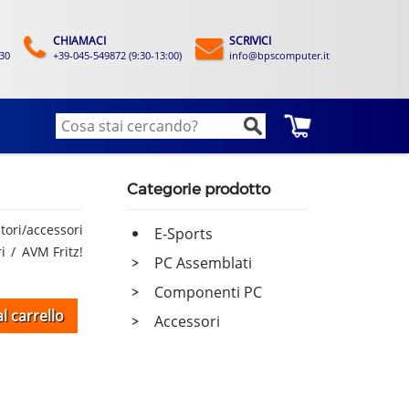
CHIAMACI
SCRIVICI
:30
+39-045-549872 (9:30-13:00)
info@bpscomputer.it
Categorie prodotto
tori/accessori
E-Sports
i
AVM Fritz!
PC Assemblati
-
Componenti PC
-
l carrello
Accessori
-