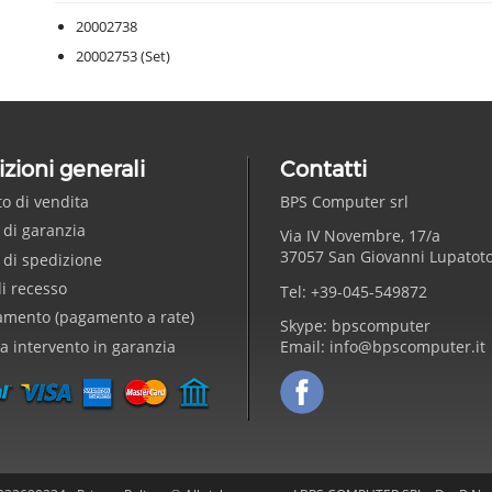
20002738
20002753 (Set)
zioni generali
Contatti
to di vendita
BPS Computer
srl
 di garanzia
Via IV Novembre, 17/a
37057
San Giovanni Lupatot
 di spedizione
di recesso
Tel:
+39-045-549872
amento (pagamento a rate)
Skype:
bpscomputer
ta intervento in garanzia
Email:
info@bpscomputer.it
Seguici su Facebook!