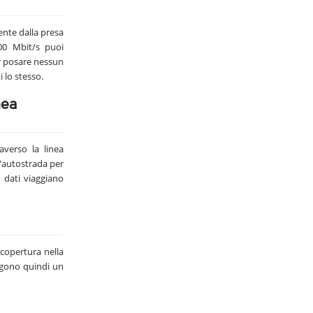
ente dalla presa
00 Mbit/s puoi
r posare nessun
 lo stesso.
nea
averso la linea
n'autostrada per
i dati viaggiano
 copertura nella
aggono quindi un