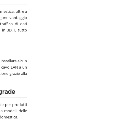
mestica: oltre a
ggono vantaggio
raffico di dati
 in 3D. E tutto
installare alcun
un cavo LAN a un
ione grazie alla
ngrade
de per prodotti
 a modelli delle
 domestica.