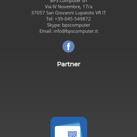
BPS Computer
srl
Via IV Novembre, 17/a
37057
San Giovanni Lupatoto
VR
IT
Tel:
+39-045-549872
Skype:
bpscomputer
Email:
info@bpscomputer.it
Seguici su Facebook!
Partner
Carta de