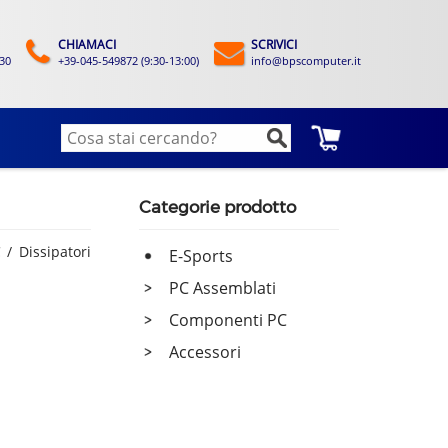
CHIAMACI
SCRIVICI
:30
+39-045-549872 (9:30-13:00)
info@bpscomputer.it
Categorie prodotto
C
Dissipatori
E-Sports
PC Assemblati
-
Componenti PC
-
Accessori
-