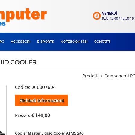
VENERDÌ
9:30-13:00 / 15:30-19
PC
ACCESSORI
E-SPORTS
NOTEBOOK MSI
CONTATTI
UID COOLER
Prodotti
Componenti P
Codice:
000007604
Richiedi informazioni
Prezzo:
€ 149,00
Cooler Master Liquid Cooler ATMS 240